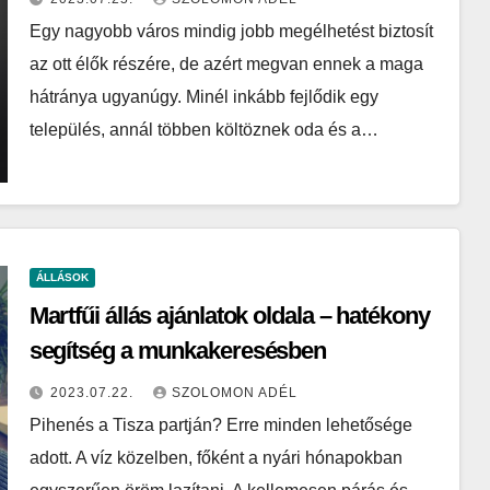
Egy nagyobb város mindig jobb megélhetést biztosít
az ott élők részére, de azért megvan ennek a maga
hátránya ugyanúgy. Minél inkább fejlődik egy
település, annál többen költöznek oda és a…
ÁLLÁSOK
Martfűi állás ajánlatok oldala – hatékony
segítség a munkakeresésben
2023.07.22.
SZOLOMON ADÉL
Pihenés a Tisza partján? Erre minden lehetősége
adott. A víz közelben, főként a nyári hónapokban