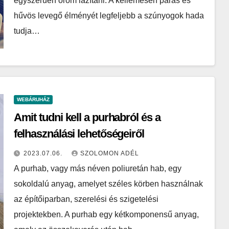
egyszerűen öröm lazítani. A kellemesen párás és
hűvös levegő élményét legfeljebb a szúnyogok hada
tudja…
WEBÁRUHÁZ
Amit tudni kell a purhabról és a
felhasználási lehetőségeiről
2023.07.06.
SZOLOMON ADÉL
A purhab, vagy más néven poliuretán hab, egy
sokoldalú anyag, amelyet széles körben használnak
az építőiparban, szerelési és szigetelési
projektekben. A purhab egy kétkomponensű anyag,