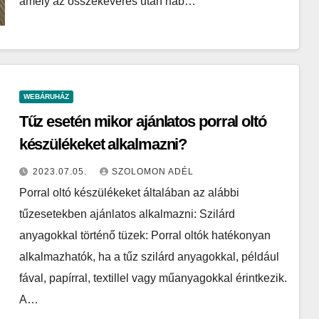
amely az összekeverés után hab…
WEBÁRUHÁZ
Tűz esetén mikor ajánlatos porral oltó
készülékeket alkalmazni?
2023.07.05.
SZOLOMON ADÉL
Porral oltó készülékeket általában az alábbi
tűzesetekben ajánlatos alkalmazni: Szilárd
anyagokkal történő tüzek: Porral oltók hatékonyan
alkalmazhatók, ha a tűz szilárd anyagokkal, például
fával, papírral, textillel vagy műanyagokkal érintkezik.
A…