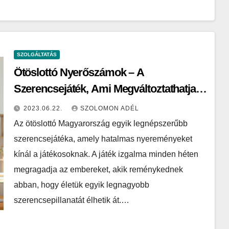
SZOLGÁLTATÁS
Ötöslottó Nyerőszámok – A
Szerencsejáték, Ami Megváltoztathatja
Az Életedet
2023.06.22.
SZOLOMON ADÉL
Az ötöslottó Magyarország egyik legnépszerűbb
szerencsejátéka, amely hatalmas nyereményeket
kínál a játékosoknak. A játék izgalma minden héten
megragadja az embereket, akik reménykednek
abban, hogy életük egyik legnagyobb
szerencsepillanatát élhetik át.…