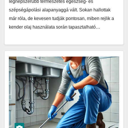
legnépszerűbb természetes egészség- és
szépségápolási alapanyaggá vált. Sokan hallottak
már róla, de kevesen tudják pontosan, miben rejlik a
kender olaj használata során tapasztalható…