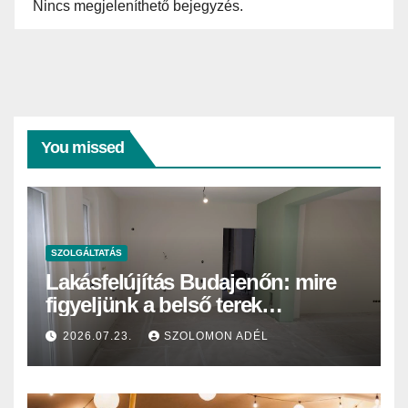
Nincs megjeleníthető bejegyzés.
You missed
SZOLGÁLTATÁS
Lakásfelújítás Budajenőn: mire
figyeljünk a belső terek
festésekor?
2026.07.23.
SZOLOMON ADÉL