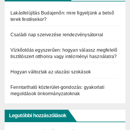
Lakásfelújítás Budajenőn: mire figyeljünk a belső
terek festésekor?
Családi nap szervezése rendezvénysátorral
Vízkőoldás egyszerűen: hogyan válassz megfelelő
tisztítószert otthonra vagy intézményi használatra?
Hogyan változtak az utazási szokások
Fenntartható közterület-gondozás: gyakorlati
megoldások önkormányzatoknak
Legutóbbi hozzászólások