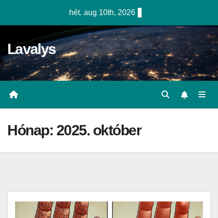
Skip
hét. aug 10th, 2026
to
content
Lavalys
Hónap:
2025. október