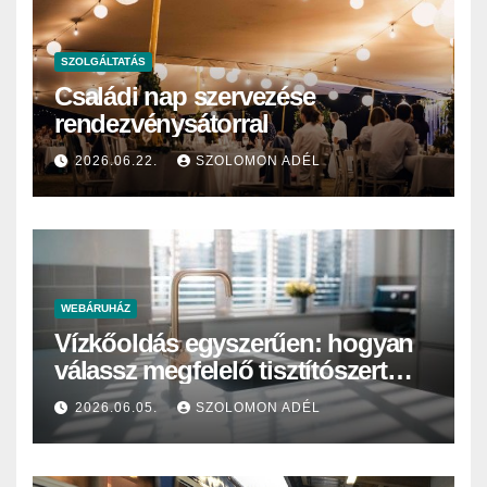
SZOLGÁLTATÁS
Családi nap szervezése
rendezvénysátorral
2026.06.22.
SZOLOMON ADÉL
WEBÁRUHÁZ
Vízkőoldás egyszerűen: hogyan
válassz megfelelő tisztítószert
otthonra vagy intézményi
2026.06.05.
SZOLOMON ADÉL
használatra?