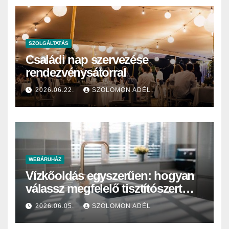
SZOLGÁLTATÁS
Családi nap szervezése
rendezvénysátorral
2026.06.22.
SZOLOMON ADÉL
WEBÁRUHÁZ
Vízkőoldás egyszerűen: hogyan
válassz megfelelő tisztítószert
otthonra vagy intézményi
2026.06.05.
SZOLOMON ADÉL
használatra?