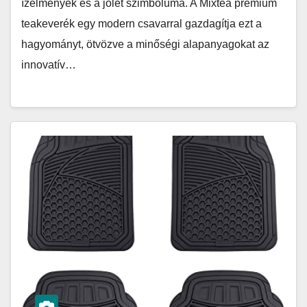
ízélmények és a jólét szimbóluma. A Mixtea prémium
teakeverék egy modern csavarral gazdagítja ezt a
hagyományt, ötvözve a minőségi alapanyagokat az
innovatív…