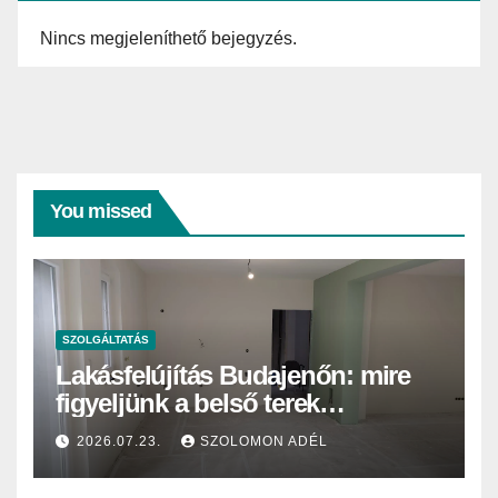
Nincs megjeleníthető bejegyzés.
You missed
SZOLGÁLTATÁS
Lakásfelújítás Budajenőn: mire
figyeljünk a belső terek
festésekor?
2026.07.23.
SZOLOMON ADÉL