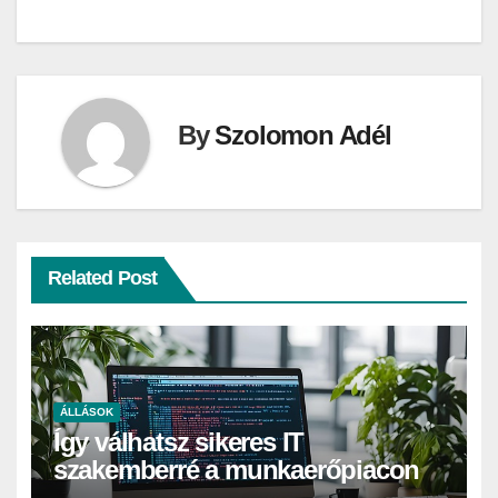
By
Szolomon Adél
Related Post
ÁLLÁSOK
Így válhatsz sikeres IT
szakemberré a munkaerőpiacon