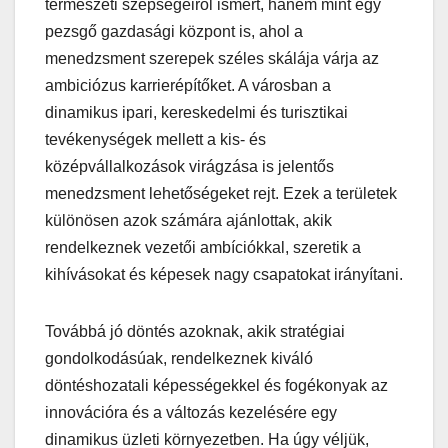
természeti szépségeiről ismert, hanem mint egy
pezsgő gazdasági központ is, ahol a
menedzsment szerepek széles skálája várja az
ambiciózus karrierépítőket. A városban a
dinamikus ipari, kereskedelmi és turisztikai
tevékenységek mellett a kis- és
középvállalkozások virágzása is jelentős
menedzsment lehetőségeket rejt. Ezek a területek
különösen azok számára ajánlottak, akik
rendelkeznek vezetői ambíciókkal, szeretik a
kihívásokat és képesek nagy csapatokat irányítani.
Továbbá jó döntés azoknak, akik stratégiai
gondolkodásúak, rendelkeznek kiváló
döntéshozatali képességekkel és fogékonyak az
innovációra és a változás kezelésére egy
dinamikus üzleti környezetben. Ha úgy véljük,