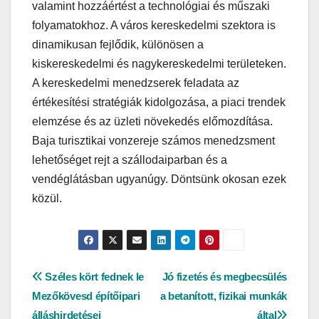
valamint hozzáértést a technológiai és műszaki
folyamatokhoz. A város kereskedelmi szektora is
dinamikusan fejlődik, különösen a
kiskereskedelmi és nagykereskedelmi területeken.
A kereskedelmi menedzserek feladata az
értékesítési stratégiák kidolgozása, a piaci trendek
elemzése és az üzleti növekedés előmozdítása.
Baja turisztikai vonzereje számos menedzsment
lehetőséget rejt a szállodaiparban és a
vendéglátásban ugyanúgy. Döntsünk okosan ezek
közül.
Bejegyzés
Széles kört fednek le
Jó fizetés és megbecsülés
Mezőkövesd építőipari
a betanított, fizikai munkák
navigáció
álláshirdetései
által