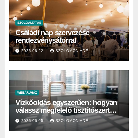
SZOLGÁLTATÁS
Családi nap szervezése
rendezvénysátorral
2026.06.22.
SZOLOMON ADÉL
WEBÁRUHÁZ
Vízkőoldás egyszerűen: hogyan
válassz megfelelő tisztítószert
otthonra vagy intézményi
2026.06.05.
SZOLOMON ADÉL
használatra?