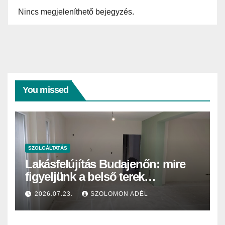
Nincs megjeleníthető bejegyzés.
You missed
SZOLGÁLTATÁS
Lakásfelújítás Budajenőn: mire
figyeljünk a belső terek
festésekor?
2026.07.23.
SZOLOMON ADÉL