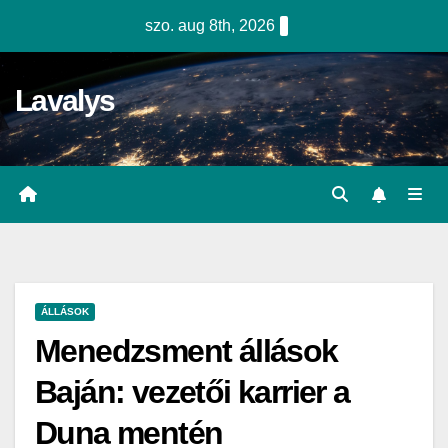
Skip
szo. aug 8th, 2026
to
content
Lavalys
ÁLLÁSOK
Menedzsment állások
Baján: vezetői karrier a
Duna mentén