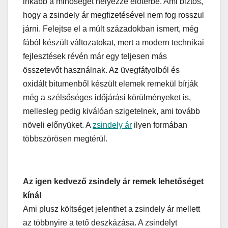
inkább a minőséget helyezze előtérbe. Ami biztos,
hogy a zsindely ár megfizetésével nem fog rosszul
járni. Felejtse el a múlt századokban ismert, még
fából készült változatokat, mert a modern technikai
fejlesztések révén már egy teljesen más
összetevőt használnak. Az üvegfátyolból és
oxidált bitumenből készült elemek remekül bírják
még a szélsőséges időjárási körülményeket is,
mellesleg pedig kiválóan szigetelnek, ami tovább
növeli előnyüket. A
zsindely ár
ilyen formában
többszörösen megtérül.
Az igen kedvező zsindely ár remek lehetőséget
kínál
Ami plusz költséget jelenthet a zsindely ár mellett
az többnyire a tető deszkázása. A zsindelyt