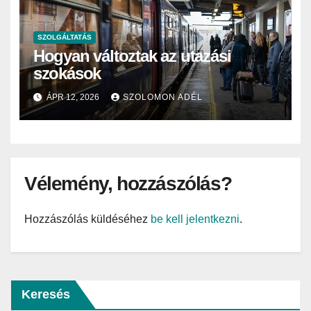
SZOLGÁLTATÁS
Hogyan változtak az utazási
szokások
ÁPR 12, 2026
SZOLOMON ADÉL
Vélemény, hozzászólás?
Hozzászólás küldéséhez
be kell jelentkezni
.
Keresés