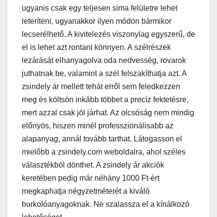
ugyanis csak egy teljesen sima felületre lehet
leteríteni, ugyanakkor ilyen módon bármikor
lecserélhető. A kivitelezés viszonylag egyszerű, de
el is lehet azt rontani könnyen. A szélrészek
lezárását elhanyagolva oda nedvesség, rovarok
juthatnak be, valamint a szél felszakíthatja azt. A
zsindely ár mellett tehát erről sem feledkezzen
meg és költsön inkább többet a precíz fektetésre,
mert azzal csak jól járhat. Az olcsóság nem mindig
előnyös, hiszen minél professzionálisabb az
alapanyag, annál tovább tarthat. Látogasson el
mielőbb a zsindely.com weboldalra, ahol széles
választékból dönthet. A zsindely ár akciók
keretében pedig már néhány 1000 Ft-ért
megkaphatja négyzetméterét a kiváló
burkolóanyagoknak. Ne szalassza el a kínálkozó