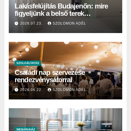
Lakásfelújítás Budajenőn: mire
figyeljünk a belső terek
festésekor?
2026.07.23.
SZOLOMON ADÉL
SZOLGÁLTATÁS
Családi nap szervezése
rendezvénysátorral
2026.06.22.
SZOLOMON ADÉL
WEBÁRUHÁZ