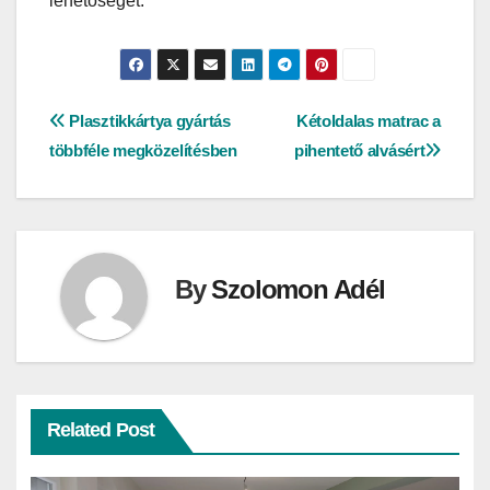
lehetőséget.
Bejegyzés
Plasztikkártya gyártás
Kétoldalas matrac a
többféle megközelítésben
pihentető alvásért
navigáció
By
Szolomon Adél
Related Post