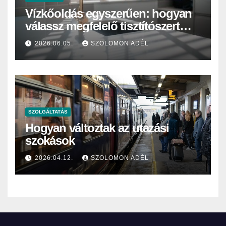
Vízkőoldás egyszerűen: hogyan
válassz megfelelő tisztítószert
otthonra vagy intézményi
2026.06.05.
SZOLOMON ADÉL
használatra?
SZOLGÁLTATÁS
Hogyan változtak az utazási
szokások
2026.04.12.
SZOLOMON ADÉL