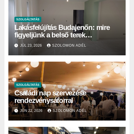
SZOLGÁLTATÁS
Lakásfelújítás Budajenőn: mire
figyeljünk a belső terek
festésekor?
JÚL 23, 2026
SZOLOMON ADÉL
SZOLGÁLTATÁS
Családi nap szervezése
rendezvénysátorral
JÚN 22, 2026
SZOLOMON ADÉL