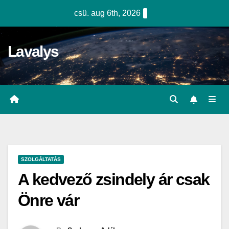
Skip
csü. aug 6th, 2026
to
content
Lavalys
SZOLGÁLTATÁS
A kedvező zsindely ár csak
Önre vár