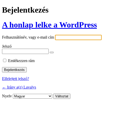
Bejelentkezés
A honlap lelke a WordPress
Felhasználónév, vagy e-mail cím
Jelszó
Emlékezzen rám
Elfelejtett jelszó?
← Irány a(z) Lavalys
Nyelv