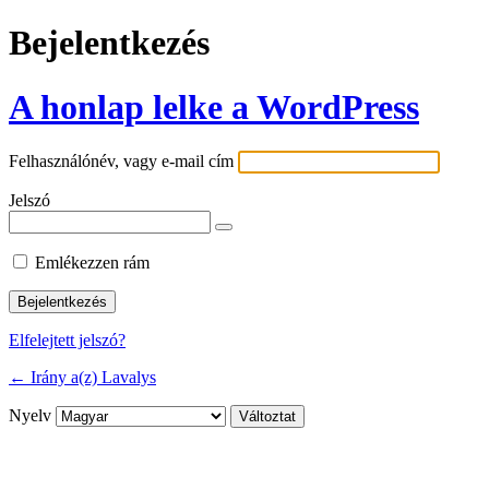
Bejelentkezés
A honlap lelke a WordPress
Felhasználónév, vagy e-mail cím
Jelszó
Emlékezzen rám
Elfelejtett jelszó?
← Irány a(z) Lavalys
Nyelv