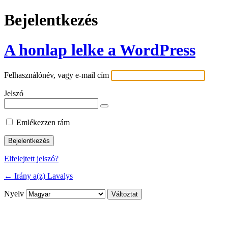
Bejelentkezés
A honlap lelke a WordPress
Felhasználónév, vagy e-mail cím
Jelszó
Emlékezzen rám
Elfelejtett jelszó?
← Irány a(z) Lavalys
Nyelv