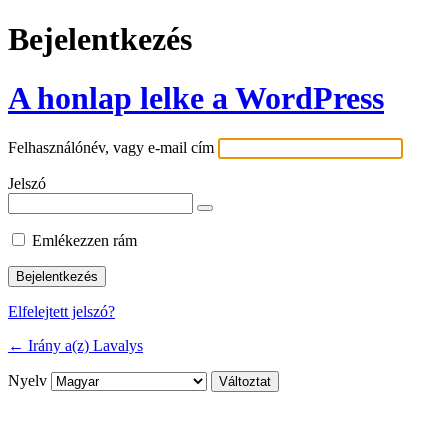
Bejelentkezés
A honlap lelke a WordPress
Felhasználónév, vagy e-mail cím
Jelszó
Emlékezzen rám
Elfelejtett jelszó?
← Irány a(z) Lavalys
Nyelv